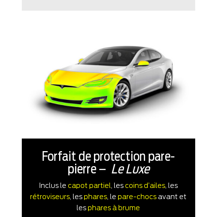
Forfait de protection pare-
pierre –
Le Luxe
Inclus le
capot partiel
, les
coins d’ailes
, les
rétroviseurs
, les
phares
, le
pare-chocs
avant et
les
phares à brume