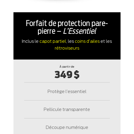
Forfait de protection pare-
pierre –
L’Essentiel
Inclus le
capot partiel
, les
coins d’ailes
et les
rétroviseurs
À partir de
349 $
Protège l’essentiel
Pellicule transparente
Découpe numérique