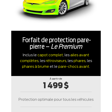
Forfait de protection pare-
pierre –
Le Premium
Inclus le
capot complet
, les
ailes
avant
complètes
, les
rétroviseurs
, les
phares
, les
phares à brume
et le
pare-chocs avant
.
À partir de
1 499 $
Protection optimale pour tous les véhicules