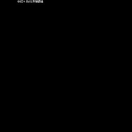
440+ Avis
Fresha